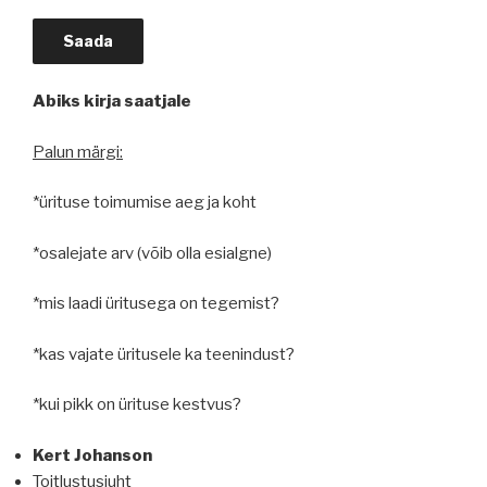
Abiks kirja saatjale
Palun märgi:
*ürituse toimumise aeg ja koht
*osalejate arv (võib olla esialgne)
*mis laadi üritusega on tegemist?
*kas vajate üritusele ka teenindust?
*kui pikk on ürituse kestvus?
Kert Johanson
Toitlustusjuht