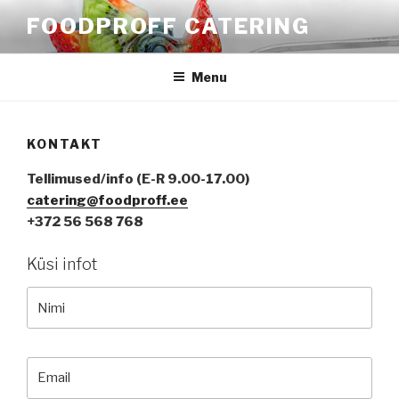
Skip
FOODPROFF CATERING
to
content
Menu
KONTAKT
Tellimused/info (E-R 9.00-17.00)
catering@foodproff.ee
+372 56 568 768
Küsi infot