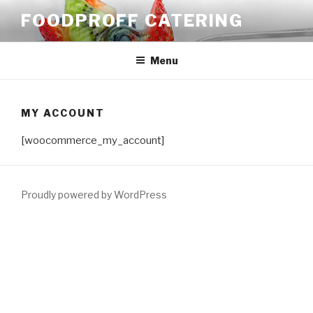
Skip
FOODPROFF CATERING
to
content
Menu
MY ACCOUNT
[woocommerce_my_account]
Proudly powered by WordPress