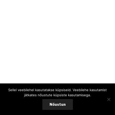
Sellel veebilehel kasutatakse küpsiseid. Veebilehe kasutamist
jätkates nõustute küpsiste kasutamisega.
Nõustun