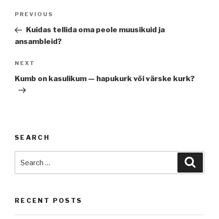
Post
Previous
PREVIOUS
navigation
Post
Kuidas tellida oma peole muusikuid ja
ansambleid?
Next
NEXT
Post
Kumb on kasulikum — hapukurk või värske kurk?
SEARCH
Search
Searc
for:
RECENT POSTS