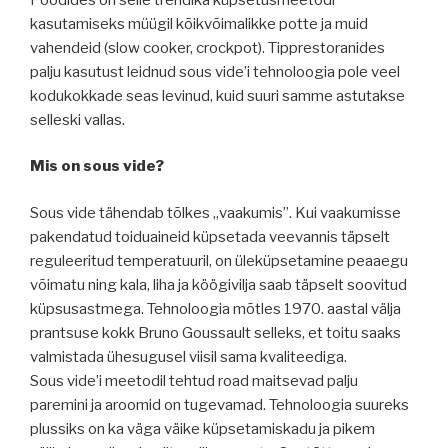
kasutamiseks müügil kõikvõimalikke potte ja muid
vahendeid (slow cooker, crockpot). Tipprestoranides
palju kasutust leidnud sous vide’i tehnoloogia pole veel
kodukokkade seas levinud, kuid suuri samme astutakse
selleski vallas.
Mis on sous vide?
Sous vide tähendab tõlkes „vaakumis”. Kui vaakumisse
pakendatud toiduaineid küpsetada veevannis täpselt
reguleeritud temperatuuril, on üleküpsetamine peaaegu
võimatu ning kala, liha ja köögivilja saab täpselt soovitud
küpsusastmega. Tehnoloogia mõtles 1970. aastal välja
prantsuse kokk Bruno Goussault selleks, et toitu saaks
valmistada ühesugusel viisil sama kvaliteediga.
Sous vide’i meetodil tehtud road maitsevad palju
paremini ja aroomid on tugevamad. Tehnoloogia suureks
plussiks on ka väga väike küpsetamiskadu ja pikem