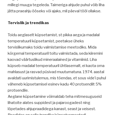
millegi muuga tegeleda. Taimeriga ahjude puhul võib liha
jätta praeahju ööseks või ajaks, mil päeval tööl ollakse.
Tervislik ja trendikas
Toidu aeglaselt küpsetamist, st pikka aega ja madalal
temperatuuril küpsetamist, peetakse üheks
tervislikumaks toidu valmistamise meetodiks. Mida
kõrgemal temperatuuril toitu valmistada, seda kiiremini
kaovad väärtuslikud mineraalained ja vitamiinid. Liha
küpseb madalal temperatuuril ühtlasemalt, ei kaota oma
mahlasust ja rasvad püsivad muutumatuna. 1974. aastal
avaldati uurimistulemus, mis tõendas, et sous vide’i puhul
väheneb küpsetamisel esinev kadu 40 protsendilt 5%
protsendile.
Aeglane küpsetamine võimaldab teha mitmesuguseid
lihatoite alates suppidest ja pajaroogadest ning
lõpetades ahjupraadidega kanast, seast ja veisest.
Poodides on selle trendika küpsetusmeetodi