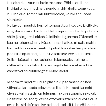
teinekord on suus sulav ja mahlane. Põhjus on lihtne:
lihakiud on pehmed, aga nende „nahk” (kollageen) kõva.
Kui liha valel temperatuuril töödelda, võibki see jääda
vintskeks.
Kollageen muutub kõrgel temperatuuril kõvaks ja sitkeks
ning liha kuivaks, kuid madalal temperatuuril selle pehmus
säilib (kollageen hakkab želatiiniks lagunema 70kraadise
kuumuse juures) ning küpsetamisel ei kao nii palju mahla
kui traditsioonilise meetodi puhul. Ideaalne temperatuur
jääb alla saja kraadi, sest nii välditakse vee aurustumist.
Sellise küpsetamise puhul on tulemuseks pehme ja
ühtlaselt küpsetatud liha, ei mingit üleküpsetamist ka
äärest või eri suurusega tükkide korral.
Madalal temperatuuril aeglaselt küpsetamine on hea
võimalus kasutada odavamaid lihatükke, sest kui neid
õigesti valmistada, on tulemus nagu restorani peakokal.
Positiivne on seegi, et liha ettevalmistamine ei võta kaua
aega ja toidu küpsemise ajal saab salatit teha või hoopis