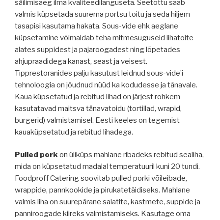
säilimisaeg ilma kvaliteedilanguseta. Seetõttu saab
valmis küpsetada suurema portsu toitu ja seda hiljem
tasapisi kasutama hakata. Sous-vide ehk aeglane
küpsetamine võimaldab teha mitmesuguseid lihatoite
alates suppidest ja pajaroogadest ning lõpetades
ahjupraadidega kanast, seast ja veisest.
Tipprestoranides palju kasutust leidnud sous-vide’i
tehnoloogia on jõudnud nüüd ka kodudesse ja tänavale.
Kaua küpsetatud ja rebitud lihad on järjest rohkem
kasutatavad maitsva tänavatoidu (tortillad, wrapid,
burgerid) valmistamisel. Eesti keeles on tegemist
kauaküpsetatud ja rebitud lihadega.
Pulled pork
on üliküps mahlane ribadeks rebitud sealiha,
mida on küpsetatud madalal temperatuuril kuni 20 tundi.
Foodproff Catering soovitab pulled porki võileibade,
wrappide, pannkookide ja pirukatetäidiseks. Mahlane
valmis liha on suurepärane salatite, kastmete, suppide ja
panniroogade kiireks valmistamiseks. Kasutage oma