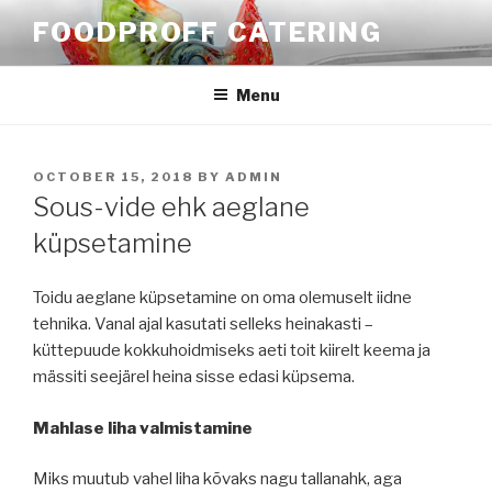
Skip
FOODPROFF CATERING
to
content
Menu
POSTED
OCTOBER 15, 2018
BY
ADMIN
ON
Sous-vide ehk aeglane
küpsetamine
Toidu aeglane küpsetamine on oma olemuselt iidne
tehnika. Vanal ajal kasutati selleks heinakasti –
küttepuude kokkuhoidmiseks aeti toit kiirelt keema ja
mässiti seejärel heina sisse edasi küpsema.
Mahlase liha valmistamine
Miks muutub vahel liha kõvaks nagu tallanahk, aga